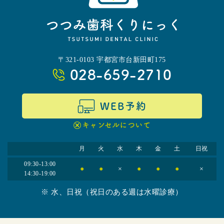
〒321-0103 宇都宮市台新田町175
028-659-2710
WEB予約
キャンセルについて
月
火
水
木
金
土
日祝
09:30-13:00
●
●
×
●
●
●
×
14:30-19:00
※ 水、日祝（祝日のある週は水曜診療）