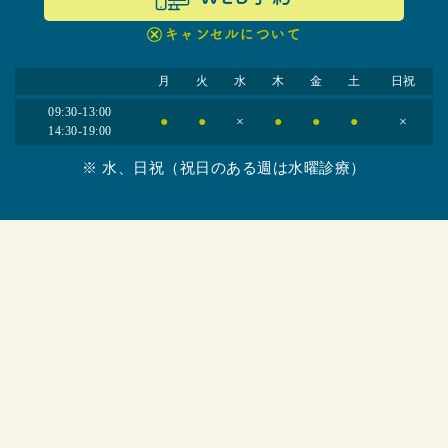
キャンセルについて
月
火
水
木
金
土
日祝
09:30-13:00
●
●
×
●
●
●
×
14:30-19:00
※ 水、日祝（祝日のある週は水曜診療）