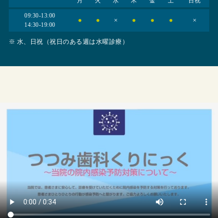
月
火
水
木
金
土
日祝
09:30-13:00
●
●
×
●
●
●
×
14:30-19:00
※ 水、日祝（祝日のある週は水曜診療）