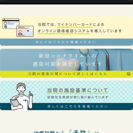
「
予防
」